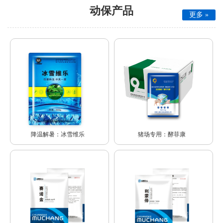
动保产品
更多 »
降温解暑：冰雪维乐
猪场专用：酵菲康