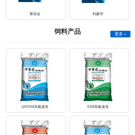
赛诺金
利蒙停
饲料产品
更多 »
QH9308高氨速发
9208高氨速发