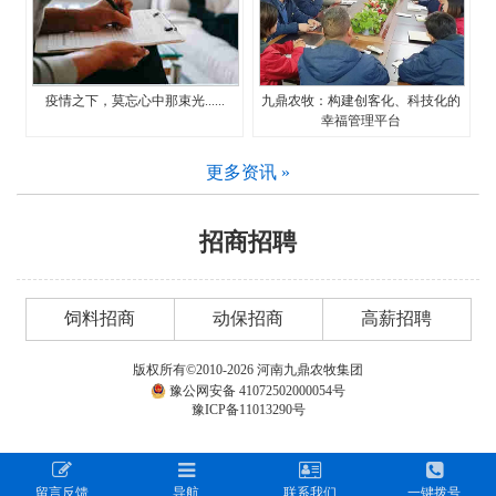
疫情之下，莫忘心中那束光......
九鼎农牧：构建创客化、科技化的
幸福管理平台
更多资讯 »
招商招聘
饲料招商
动保招商
高薪招聘
版权所有©2010-2026 河南九鼎农牧集团
豫公网安备 41072502000054号
豫ICP备11013290号
留言反馈
导航
联系我们
一键拨号