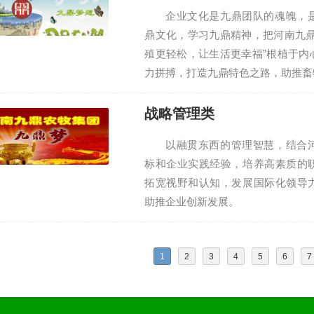
企业文化是九鼎团队的魂魄，
鼎文化，学习九鼎精神，把河南九鼎
殖更轻松，让生活更幸福”根植于内
力拼搏，打造九鼎特色之路，助推畜
战略管理类
以融贯东西的管理智慧，结合
标和企业实践经验，培养高素质的
拓宽视野和认知，发展国际化领导
助推企业创新发展。
1
2
3
4
5
6
7