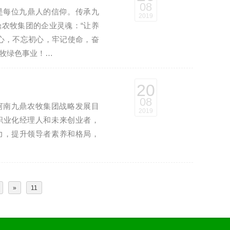
08
是每位九鼎人的信仰。传承九
2019
农牧集团的企业灵魂：“让养
心，不忘初心，牢记使命，奋
牧绿色事业！…
20
08
河南九鼎农牧集团战略发展目
2019
职业化经理人和未来创业者，
力，提升领导者素养和格局，
»
11