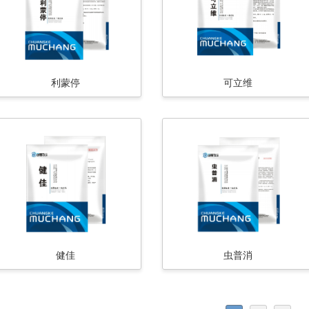
利蒙停
可立维
健佳
虫普消