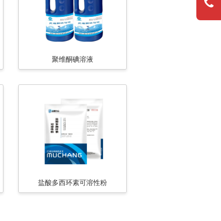
聚维酮碘溶液
盐酸多西环素可溶性粉